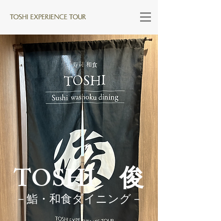
TOSHI 俊
​－鮨・和食ダイニング－